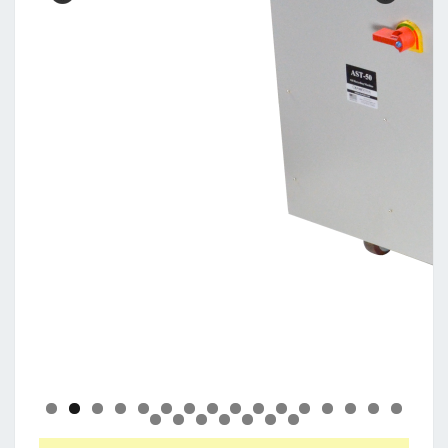
0
1
2
3
4
5
6
7
8
9
0
1
2
3